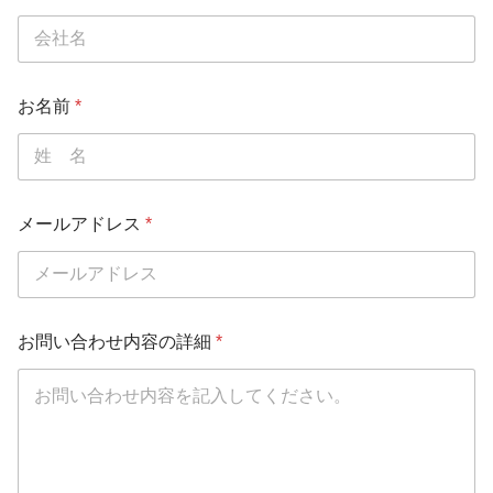
お名前
*
*
メールアドレス
*
お
問
い
合
わ
せ
お問い合わせ内容の詳細
*
内
容
の
詳
細
会
社