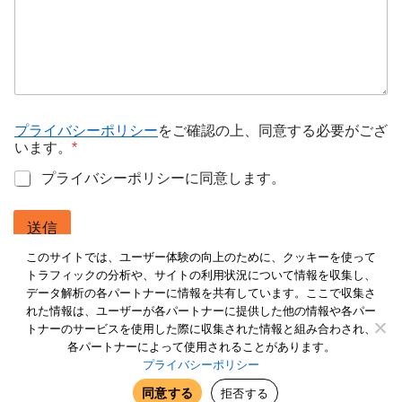
名
プライバシーポリシー
をご確認の上、同意する必要がござ
います。
*
プライバシーポリシーに同意します。
送信
このサイトでは、ユーザー体験の向上のために、クッキーを使って
トラフィックの分析や、サイトの利用状況について情報を収集し、
© 2012 NEXTSCAPE INC
データ解析の各パートナーに情報を共有しています。ここで収集さ
Trademarks on this website
れた情報は、ユーザーが各パートナーに提供した他の情報や各パー
トナーのサービスを使用した際に収集された情報と組み合わされ、
AWS Media Services, AWS Elemental MediaConvert, AWS Elemental
各パートナーによって使用されることがあります。
MediaPackage, AWS Elemental MediaLive, and other AWS trademarks
プライバシーポリシー
used in the materials are trademarks of Amazon.com, Inc. or its
同意する
拒否する