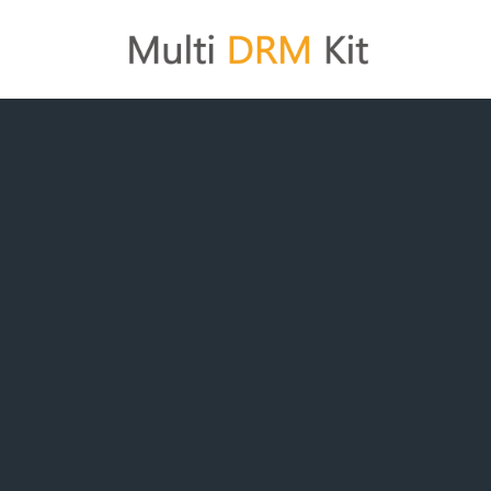
コ
ン
テ
ン
ツ
へ
ス
キ
ッ
プ