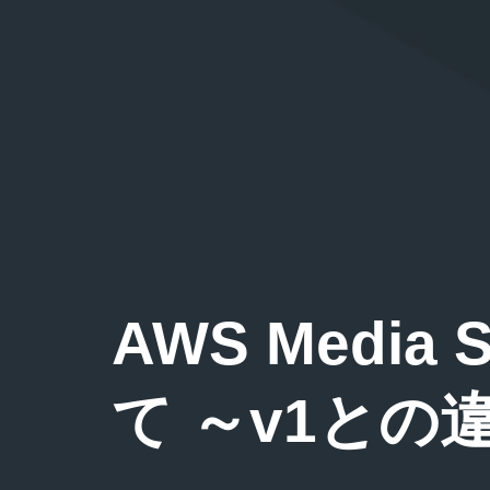
AWS Media
て ～v1と