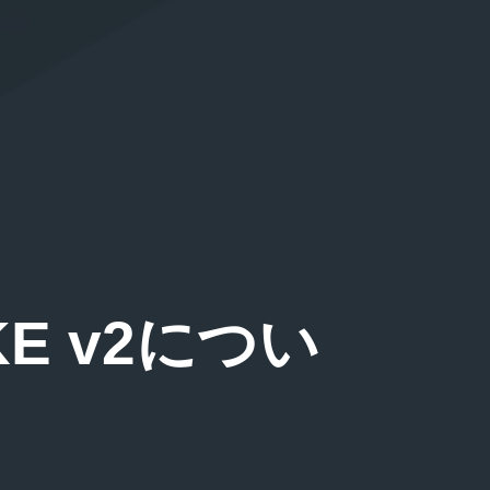
EKE v2につい
～