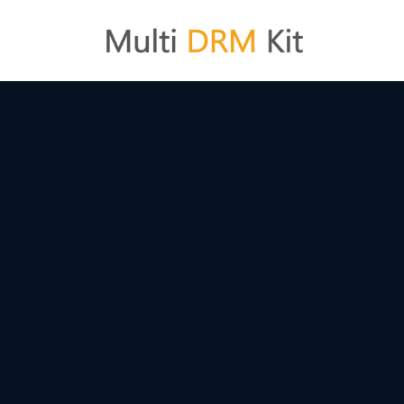
コ
ン
テ
ン
ツ
へ
ス
キ
ッ
プ