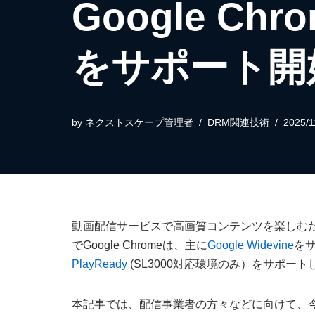
Google Chr
をサポート開
by
ネクストスケープ管理者
DRM関連技術
2025/1
動画配信サービスで高画質コンテンツを楽しむ
でGoogle Chromeは、主に
Google Widevine
をサ
PlayReady
(SL3000対応環境のみ）をサポート
本記事では、配信事業者の方々などに向けて、今回の