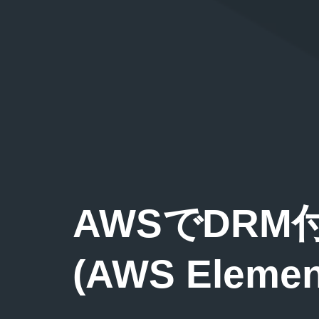
AWSでDR
(AWS Elemen