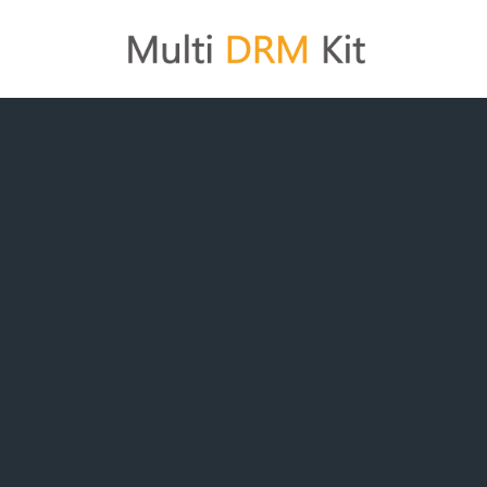
コ
ン
テ
ン
ツ
へ
ス
キ
ッ
プ