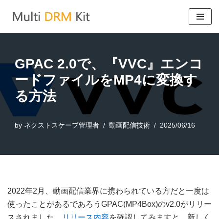
コ
ン
テ
GPAC 2.0で、『VVC』エンコ
ン
ードファイルをMP4に変換す
ツ
る方法
へ
ス
キ
by
ネクストスケープ管理者
動画配信技術
2025/06/16
ッ
プ
2022年2月、動画配信業界に携わられている方だと一度は
使ったことがあるであろうGPAC(MP4Box)のv2.0がリリー
スされました。
リリース内容
を確認してみますと、新しく