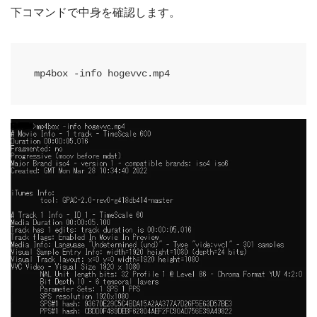
下コマンドで中身を確認します。
mp4box -info hogevvc.mp4