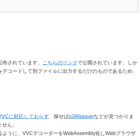
配布されています。
こちらのリンク
で公開されています。しか
をデコードして別ファイルに出力するだけのものであるため、
VVCに対応しておらず
、探せば
o266player
などが見つかりま
ません。
ように、VVCデコーダーをWebAssembly化しWebブラウザ