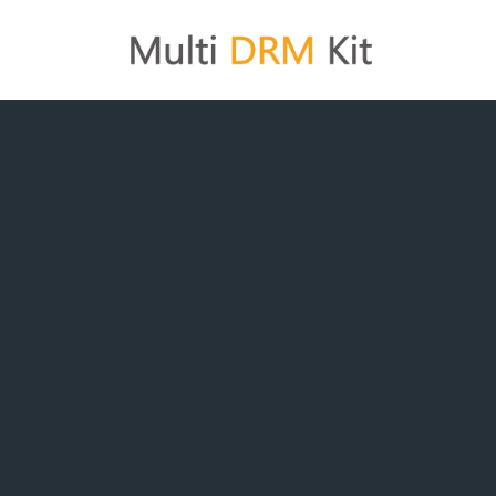
コ
ン
テ
ン
ツ
へ
ス
キ
ッ
プ