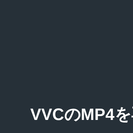
VVCのMP4