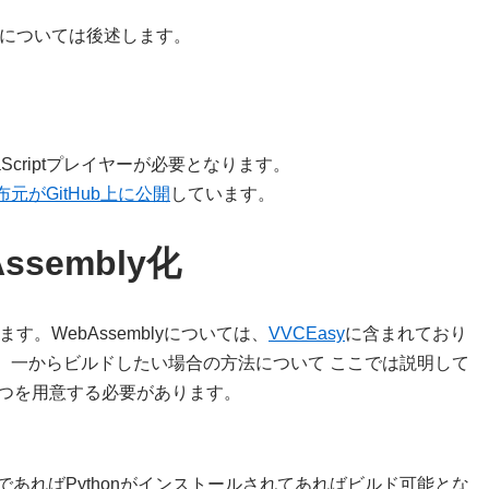
方法については後述します。
vaScriptプレイヤーが必要となります。
元がGitHub上に公開
しています。
sembly化
ます。WebAssemblyについては、
VVCEasy
に含まれており
、一からビルドしたい場合の方法について ここでは説明して
下２つを用意する必要があります。
sであればPythonがインストールされてあればビルド可能とな