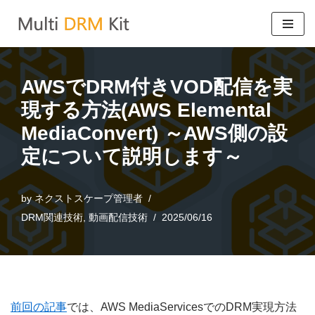
コ
ン
テ
AWSでDRM付きVOD配信を実
ン
現する方法(AWS Elemental
ツ
MediaConvert) ～AWS側の設
へ
定について説明します～
ス
キ
ッ
by
ネクストスケープ管理者
プ
DRM関連技術
,
動画配信技術
2025/06/16
前回の記事
では、AWS MediaServicesでのDRM実現方法