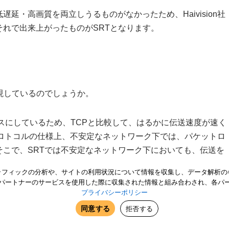
延・高画質を両立しうるものがなかったため、Haivision社
れで出来上がったものがSRTとなります。
現しているのでしょうか。
ースにしているため、TCPと比較して、はるかに伝送速度が速く
プロトコルの仕様上、不安定なネットワーク下では、パケットロ
こで、SRTでは不安定なネットワーク下においても、伝送を
が備わっています。主として用いられるのは、パケットの再送
ラフィックの分析や、サイトの利用状況について情報を収集し、データ解析の
っています。
パートナーのサービスを使用した際に収集された情報と組み合わされ、各パ
プライバシーポリシー
タンプを付与しているため、デコーダー側で起きがちな、不安
同意する
拒否する
可能としています。