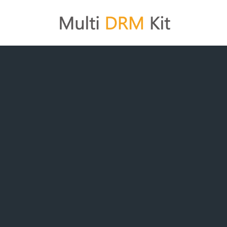
コ
ン
テ
ン
ツ
へ
ス
キ
ッ
プ