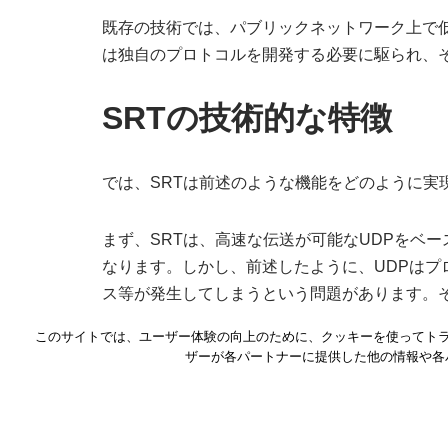
既存の技術では、パブリックネットワーク上で低遅
は独自のプロトコルを開発する必要に駆られ、そ
SRTの技術的な特徴
では、SRTは前述のような機能をどのように実
まず、SRTは、高速な伝送が可能なUDPをベ
なります。しかし、前述したように、UDPは
ス等が発生してしまうという問題があります。そ
確実とするため、強力なパケットリカバリ機能
このサイトでは、ユーザー体験の向上のために、クッキーを使ってト
機能となりますが、他にも誤り訂正機能が備わ
ザーが各パートナーに提供した他の情報や各
また、SRTでは各パケットに高精細なタイムス
定なフレームレートにより発生する遅延を回避